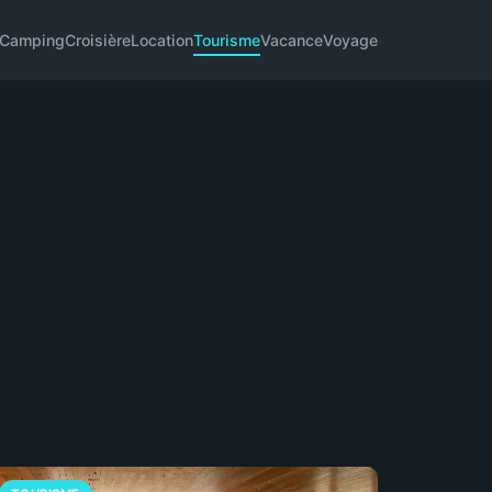
Camping
Croisière
Location
Tourisme
Vacance
Voyage